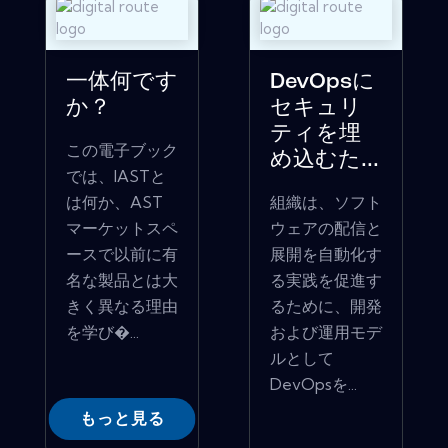
一体何です
DevOpsに
か？
セキュリ
ティを埋
この電子ブック
め込むた...
では、IASTと
は何か、AST
組織は、ソフト
マーケットスペ
ウェアの配信と
ースで以前に有
展開を自動化す
名な製品とは大
る実践を促進す
きく異なる理由
るために、開発
を学び�...
および運用モデ
ルとして
DevOpsを...
もっと見る