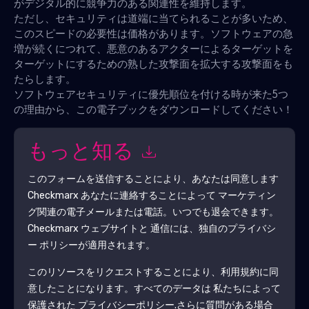
がデジタル的に競争力のある関連性を維持します。
ただし、セキュリティは道端に当てられることが多いため、
このスピードの必要性は価格があります。ソフトウェアの急
増が続くにつれて、悪意のあるアクターによるターゲットを
ターゲットにするための熟した攻撃面を拡大する攻撃面をも
たらします。
ソフトウェアセキュリティに優先順位を付ける時が来た5つ
の理由から、この電子ブックをダウンロードしてください！
もっと知る
このフォームを送信することにより、あなたは同意します
Checkmarx
あなたに連絡することによって マーケティン
グ関連の電子メールまたは電話。いつでも退会できます。
Checkmarx
ウェブサイトと 通信には、独自のプライバシ
ー ポリシーが適用されます。
このリソースをリクエストすることにより、利用規約に同
意したことになります。すべてのデータは 私たちによって
保護された
プライバシーポリシー
.さらに質問がある場合