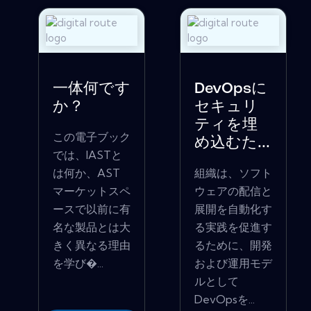
一体何です
DevOpsに
か？
セキュリ
ティを埋
この電子ブック
め込むた...
では、IASTと
は何か、AST
組織は、ソフト
マーケットスペ
ウェアの配信と
ースで以前に有
展開を自動化す
名な製品とは大
る実践を促進す
きく異なる理由
るために、開発
を学び�...
および運用モデ
ルとして
DevOpsを...