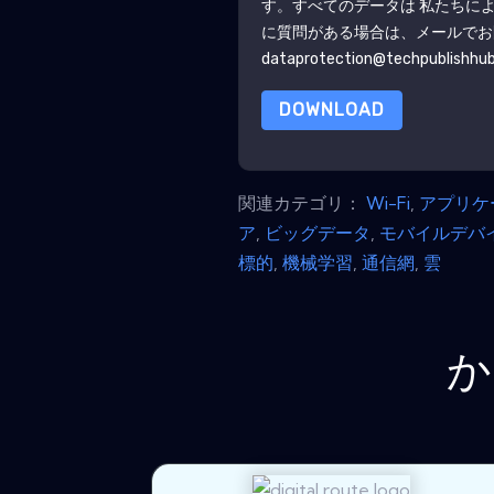
す。すべてのデータは 私たちに
に質問がある場合は、メールでお
dataprotection@techpublishhu
DOWNLOAD
関連カテゴリ：
Wi-Fi
,
アプリケ
ア
,
ビッグデータ
,
モバイルデバ
標的
,
機械学習
,
通信網
,
雲
か