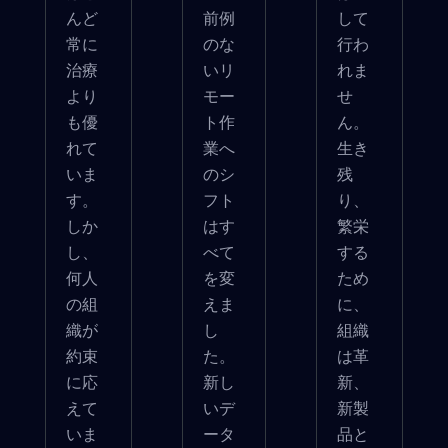
んど
前例
して
常に
のな
行わ
治療
いリ
れま
より
モー
せ
も優
ト作
ん。
れて
業へ
生き
いま
のシ
残
す。
フト
り、
しか
はす
繁栄
し、
べて
する
何人
を変
ため
の組
えま
に、
織が
し
組織
約束
た。
は革
に応
新し
新、
えて
いデ
新製
いま
ータ
品と