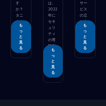
す
は、
サー
か？
2022
ビス
タニ
年に
の立
ウム
セキ
ち上
も
も
は、...
ュリ
げ...
っ
っ
ティ
と
と
の専
見
見
門家
る
る
も
�...
っ
と
見
る