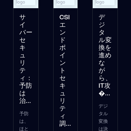
サ
CSI
デ
イ
エ
ジ
バー
ン
タ
セ
ド
ル変
キ
ポ
換を
ュ
イ
進め
リ
ン
な
テ
ト
が
ィ：
セ
ら、
予防
キ
IT攻
は
ュ
�...
治...
リ
デジ
テ
予防
タル
ィ
は、
変換
調...
ほと
は決