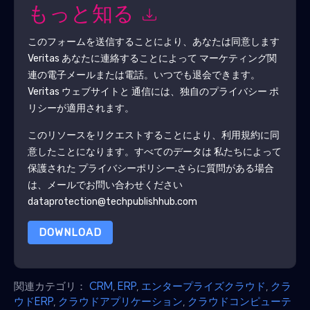
もっと知る
このフォームを送信することにより、あなたは同意します
Veritas
あなたに連絡することによって マーケティング関
連の電子メールまたは電話。いつでも退会できます。
Veritas
ウェブサイトと 通信には、独自のプライバシー ポ
リシーが適用されます。
このリソースをリクエストすることにより、利用規約に同
意したことになります。すべてのデータは 私たちによって
保護された
プライバシーポリシー
.さらに質問がある場合
は、メールでお問い合わせください
dataprotection@techpublishhub.com
DOWNLOAD
関連カテゴリ：
CRM
,
ERP
,
エンタープライズクラウド
,
クラ
ウドERP
,
クラウドアプリケーション
,
クラウドコンピューテ