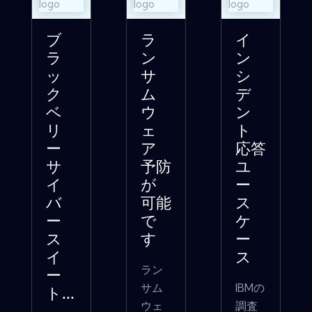
ブ
ラ
イ
ラ
ン
ン
ッ
サ
シ
ク
ム
デ
ベ
ウ
ン
リ
ェ
ト
ー
ア
応答
サ
予防
ユ
イ
が
ー
バ
可能
ス
ー
で
ケ
ス
す
ー
イ
ス
ラン
ー
サム
IBMの
ト...
ウェ
調査