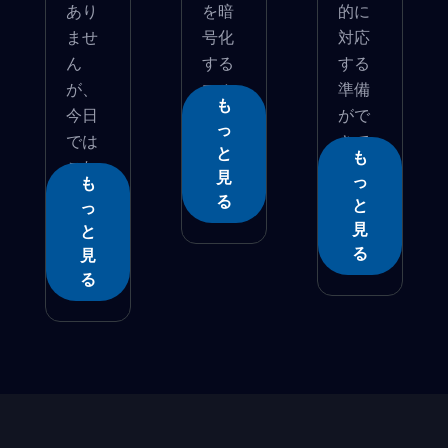
あり
を暗
的に
ませ
号化
対応
ん
する
する
が、
マル
準備
も
今日
ウェ...
がで
っ
では
きて
と
も
これ
い...
見
っ
も
まで...
る
と
っ
見
と
る
見
る