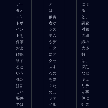
デー
ア
によ
タと
は、
る
エン
被害
と、
ドポ
者が
調査
イン
シス
対象
トを
テム
の組
保護
やデ
織の
およ
ータ
大多
び保
にア
数
護す
クセ
は、
ると
スす
深刻
いう
るの
なセ
課題
を防
キュ
は新
ぐた
リテ
しい
めに
ィ事
要件
ファ
件に
では
イル
効果