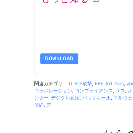
このフォームを送信することにより、あなたは同
って マーケティング関連の電子メールまたは電
イトと 通信には、独自のプライバシー ポリシー
このリソースをリクエストすることにより、利用
タは 私たちによって保護された
プライバシーポ
合わせください dataprotection@techpublishhub
DOWNLOAD
関連カテゴリ：
DDOS攻撃
,
ERP
,
IoT
,
Nas
,
vp
コラボレーション
,
コンプライアンス
,
サス
,
さ
ンター
,
デジタル変換
,
バックホール
,
マルウェ
信網
,
雲