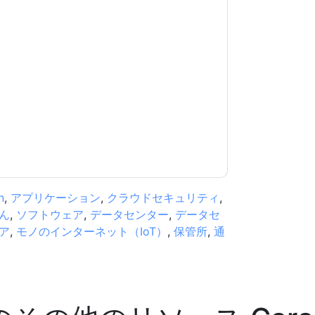
意します
Carahsoft
あなたに連絡することによ
話。いつでも退会できます。
Carahsoft
ウェブサ
が適用されます。
規約に同意したことになります。すべてのデー
リシー
.さらに質問がある場合は、メールでお問い
.com
n
,
アプリケーション
,
クラウドセキュリティ
,
ん
,
ソフトウェア
,
データセンター
,
データセ
ア
,
モノのインターネット（IoT）
,
保管所
,
通