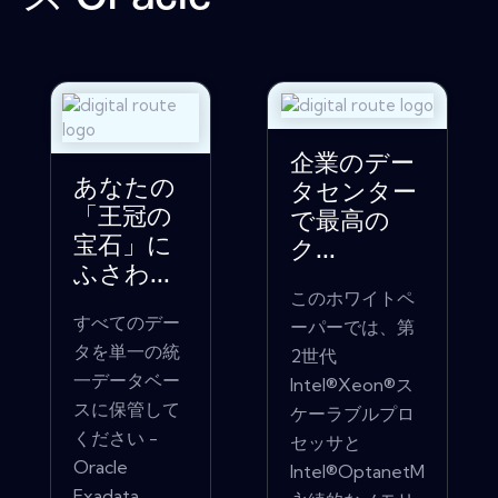
企業のデー
あなたの
タセンター
「王冠の
で最高の
宝石」に
ク...
ふさわ...
このホワイトペ
すべてのデー
ーパーでは、第
タを単一の統
2世代
一データベー
Intel®Xeon®ス
スに保管して
ケーラブルプロ
ください -
セッサと
Oracle
Intel®OptanetM
Exadata