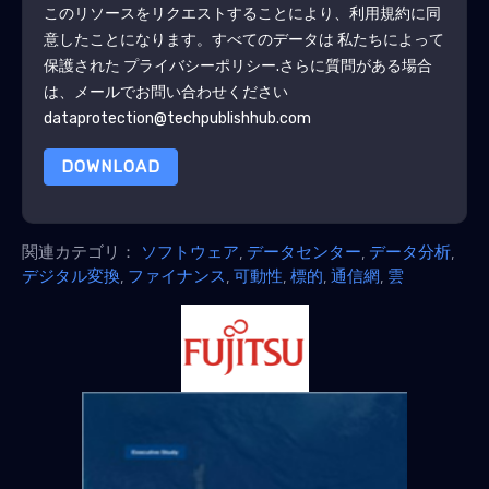
このリソースをリクエストすることにより、利用規約に同
意したことになります。すべてのデータは 私たちによって
保護された
プライバシーポリシー
.さらに質問がある場合
は、メールでお問い合わせください
dataprotection@techpublishhub.com
DOWNLOAD
関連カテゴリ：
ソフトウェア
,
データセンター
,
データ分析
,
デジタル変換
,
ファイナンス
,
可動性
,
標的
,
通信網
,
雲