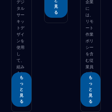
と
デジ
企業
見
タル
に
る
サー
は、
キッ
リモ
トデ
ート
ザイ
作業
ンを
ポリ
使用
シー
し
を含
て、
む従
組み
業員
合わ
が作
も
も
せ...
業...
っ
っ
と
と
見
見
る
る