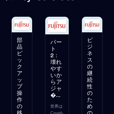
部
ビ
パー
品
ジ
ト
ピ
ネ
2：
ッ
ス
壊れ
ク
の
やす
ア
継
いか
ッ
続
らア
プ
性
ジャ
操
の
�...
作
た
世界は
の
め
Covid-
移
の