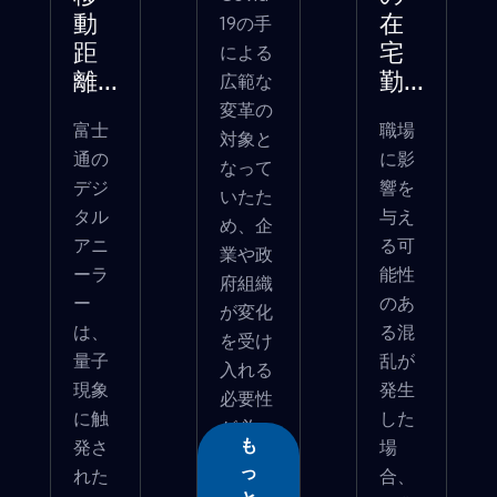
19の手
動
在
による
距
宅
広範な
離...
勤...
変革の
富士
職場
対象と
通の
に影
なって
デジ
響を
いたた
タル
与え
め、企
アニ
る可
業や政
ーラ
能性
府組織
ー
のあ
が変化
は、
る混
を受け
量子
乱が
入れる
現象
発生
必要性
に触
した
が必
も
発さ
場
�...
っ
れた
合、