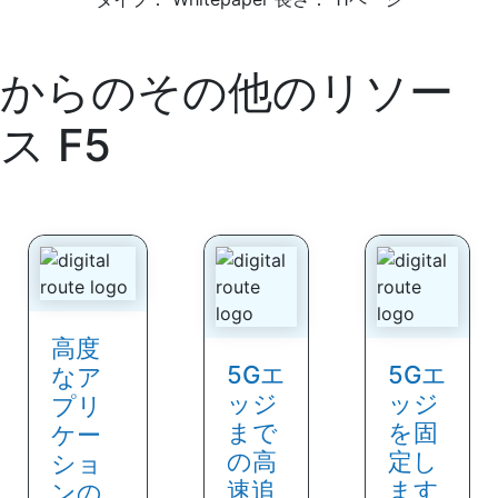
からのその他のリソー
ス
F5
高度
5Gエ
5Gエ
なア
ッジ
ッジ
プリ
まで
を固
ケー
の高
定し
ショ
速追
ます
ンの