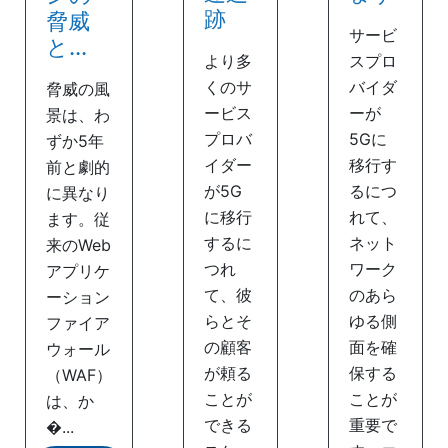
跡
脅威
サービ
と...
より多
スプロ
くのサ
バイダ
脅威の風
ービス
ーが
景は、わ
プロバ
5Gに
ずか5年
イダー
移行す
前と劇的
が5G
るにつ
に異なり
に移行
れて、
ます。従
するに
ネット
来のWeb
つれ
ワーク
アプリケ
て、彼
のあら
ーション
らとそ
ゆる側
ファイア
の顧客
面を確
ウォール
が頼る
保する
（WAF）
ことが
ことが
は、か
できる
重要で
�...