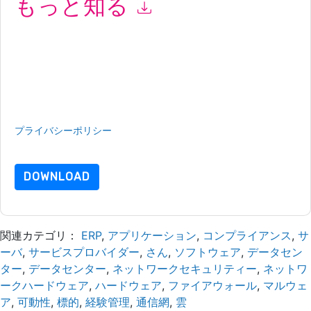
もっと知る
このフォームを送信することにより、あなたは同意します
F5
あ
なたに連絡することによって マーケティング関連の電子メール
または電話。いつでも退会できます。
F5
ウェブサイトと 通信に
は、独自のプライバシー ポリシーが適用されます。
このリソースをリクエストすることにより、利用規約に同意した
ことになります。すべてのデータは 私たちによって保護された
プライバシーポリシー
.さらに質問がある場合は、メールでお問
い合わせください dataprotection@techpublishhub.com
DOWNLOAD
関連カテゴリ：
ERP
,
アプリケーション
,
コンプライアンス
,
サ
ーバ
,
サービスプロバイダー
,
さん
,
ソフトウェア
,
データセン
ター
,
データセンター
,
ネットワークセキュリティー
,
ネットワ
ークハードウェア
,
ハードウェア
,
ファイアウォール
,
マルウェ
ア
,
可動性
,
標的
,
経験管理
,
通信網
,
雲