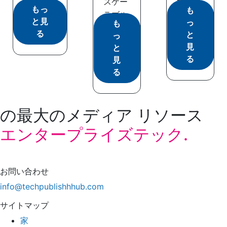
スケー
す。エ
もっ
も
ラブル
�...
と見
っ
も
�...
る
と
っ
見
と
る
見
る
の最大のメディア リソース
エンタープライズテック.
お問い合わせ
info@techpublishhhub.com
サイトマップ
家