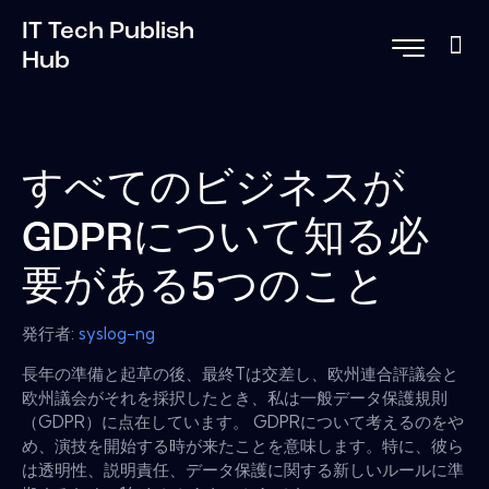
IT Tech Publish
Hub
すべてのビジネスが
GDPRについて知る必
要がある5つのこと
発行者:
syslog-ng
長年の準備と起草の後、最終Tは交差し、欧州連合評議会と
欧州議会がそれを採択したとき、私は一般データ保護規則
（GDPR）に点在しています。 GDPRについて考えるのをや
め、演技を開始する時が来たことを意味します。特に、彼ら
は透明性、説明責任、データ保護に関する新しいルールに準