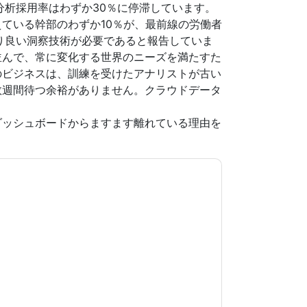
分析採用率はわずか30％に停滞しています。
ている幹部のわずか10％が、最前線の労働者
り良い洞察技術が必要であると報告していま
並んで、常に変化する世界のニーズを満たすた
のビジネスは、訓練を受けたアナリストが古い
数週間待つ余裕がありません。クラウドデータ
ダッシュボードからますます離れている理由を
意します
ThoughtSpot
あなたに連絡することに
電話。いつでも退会できます。
ThoughtSpot
ウェ
シーが適用されます。
規約に同意したことになります。すべてのデー
リシー
.さらに質問がある場合は、メールでお問い
.com