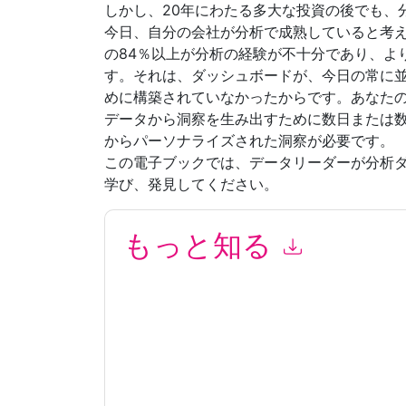
しかし、20年にわたる多大な投資の後でも、
今日、自分の会社が分析で成熟していると考え
の84％以上が分析の経験が不十分であり、よ
す。それは、ダッシュボードが、今日の常に
めに構築されていなかったからです。あなた
データから洞察を生み出すために数日または
からパーソナライズされた洞察が必要です。
この電子ブックでは、データリーダーが分析
学び、発見してください。
もっと知る
このフォームを送信することにより、あなたは同
よって マーケティング関連の電子メールまたは
ブサイトと 通信には、独自のプライバシー ポリ
このリソースをリクエストすることにより、利用
タは 私たちによって保護された
プライバシーポ
合わせください dataprotection@techpublishhub