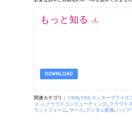
もっと知る
このフォームを送信することにより、あなたは同
って マーケティング関連の電子メールまたは電
イトと 通信には、独自のプライバシー ポリシー
このリソースをリクエストすることにより、利用
タは 私たちによって保護された
プライバシーポ
合わせください dataprotection@techpublishhub
DOWNLOAD
関連カテゴリ：
CRM
,
ERP
,
エンタープライズ
ョン
,
クラウドコンピューティング
,
クラウド
ラットフォーム
,
サース
,
デジタル変換
,
ハイブ