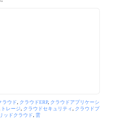
意します
Proact UK
あなたに連絡することによ
話。いつでも退会できます。
Proact UK
ウェブサ
が適用されます。
規約に同意したことになります。すべてのデー
リシー
.さらに質問がある場合は、メールでお問い
.com
クラウド
,
クラウドERP
,
クラウドアプリケーシ
ストレージ
,
クラウドセキュリティ
,
クラウドプ
リッドクラウド
,
雲