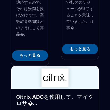
適応するので、
9対5のスケジ
それは疑問を投
ュールが終了す
げかけます。高
ることを意味し
等教育機関はど
ていました。仕
のようにして高
事�...
品�...
もっと見る
もっと見る
Citrix ADCを使用して、マイク
ロサ�...