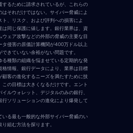
護するために請求されているが、これらの
のはそれだけではない。サイバー脅威によ
スト、リスク、および評判への損害によ
産は同じ保護に値します。銀行業界は、資
ムウェア攻撃などの外部の脅威の主要な目
ータ侵害の原価計算機関が400万ドル以上
ができていない余裕がない問題です。
ゆる種類の組織を悩ませている定期的な発
資格情報、銀行データにより、業界は目標
が顧客の進化するニーズを満たすために技
、この目標は大きくなるだけです。エント
バイルウォレット、デジタルのみの銀行、
銀行ソリューションの進化により爆発して
ている最も一般的な外部サイバー脅威のい
取り組む方法を探ります。