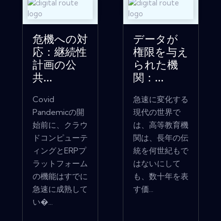
危機への対
データが
応：継続性
権限を与え
計画の公
られた機
共...
関：...
Covid
急速に変化する
Pandemicの開
現代の世界で
始前に、クラウ
は、高等教育機
ドコンピューテ
関は、長年の伝
ィングとERPプ
統を何世紀もで
ラットフォーム
はないにして
の機能はすでに
も、数十年を表
急速に成熟して
す価...
い�...