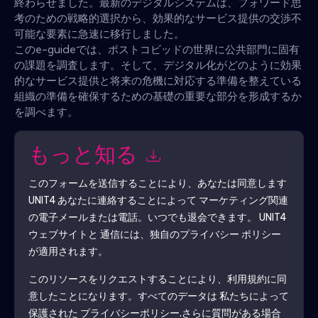
終わらせました。最新のデジタルシステムは、フォワード思
考のための戦略的選択から、効果的なサービス提供の交渉不
可能な要素に急速に移行しました。
このe-guideでは、ポストコビッドの世界に公共部門に固有
の課題を調査します。そして、デジタル化がどのように効果
的なサービス提供と将来の危機に対応する準備を整えている
組織の準備を確保するための基礎の重要な部分を形成するか
を調べます。
もっと知る
このフォームを送信することにより、あなたは同意します
UNIT4
あなたに連絡することによって マーケティング関連
の電子メールまたは電話。いつでも退会できます。
UNIT4
ウェブサイトと 通信には、独自のプライバシー ポリシー
が適用されます。
このリソースをリクエストすることにより、利用規約に同
意したことになります。すべてのデータは 私たちによって
保護された
プライバシーポリシー
.さらに質問がある場合