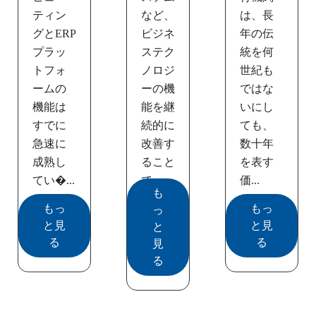
ティン
など、
は、長
グとERP
ビジネ
年の伝
プラッ
ステク
統を何
トフォ
ノロジ
世紀も
ームの
ーの機
ではな
機能は
能を継
いにし
すでに
続的に
ても、
急速に
改善す
数十年
成熟し
ること
を表す
てい�...
で、
価...
も
こ...
もっ
もっ
っ
と見
と見
と
る
る
見
る