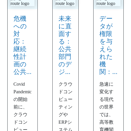
危機
未来
デー
への
に直
タが
対
面す
権限
応：
る：
を与
継続
公共
えら
性計
部門
れた
画の
のデ
機
公共...
ジ...
関：...
Covid
クラウ
急速に
Pandemic
ドコン
変化す
の開始
ピュー
る現代
前に、
ティン
の世界
クラウ
グや
では、
ドコン
ERPシ
高等教
ピュー
ステム
育機関