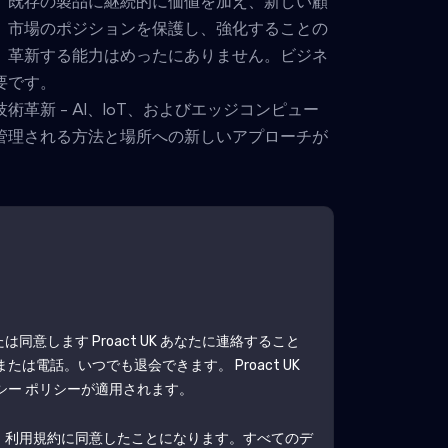
。既存の製品に継続的に価値を加え、新しい顧
、市場のポジションを保護し、強化することの
、革新する能力はめったにありません。ビジネ
要です。
革新 - AI、IoT、およびエッジコンピュー
管理される方法と場所への新しいアプローチが
たは同意します
Proact UK
あなたに連絡すること
ルまたは電話。いつでも退会できます。
Proact UK
シー ポリシーが適用されます。
、利用規約に同意したことになります。すべてのデ