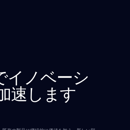
oudでイノベーシ
加速します