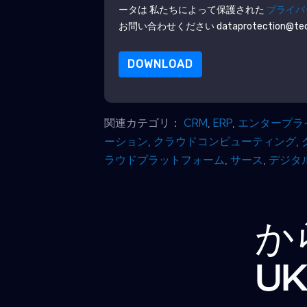
ータは 私たちによって保護された
プライバ
お問い合わせください dataprotection@techp
DOWNLOAD
関連カテゴリ：
CRM
,
ERP
,
エンタープラ
ーション
,
クラウドコンピューティング
,
ラウドプラットフォーム
,
サース
,
デジタ
か
U