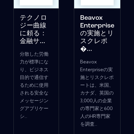
テクノロ
Beavox
ジー曲線
Enterprise
に頼る：
の実施とリ
金融サ...
スクレポ
�...
分散した労働
力が標準にな
Beavox
り、ビジネス
Enterpriseの実
目的で通信す
施とリスクレポ
るために使用
ートは、米国、
される安全な
カナダ、英国の
メッセージン
3,000人の企業
グアプリケー
の専門家と600
シ...
人のHR専門家
を調査...