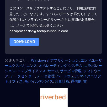
このリソースをリクエストすることにより、利用規約に同
意したことになります。すべてのデータは 私たちによって
保護された
プライバシーポリシー
.さらに質問がある場合
は、メールでお問い合わせください
dataprotection@techpublishhub.com
DOWNLOAD
関連カテゴリ：
Windows7
,
アプリケーション
,
エンドユーザ
ーエクスペリエンス
,
オペレーティング·システム
,
コラボレー
ション
,
コンプライアンス
,
サーバ
,
サービス管理
,
ソフトウェ
ア
,
データセンター
,
データ管理
,
ハードウェア
,
マイクロソフ
トオフィス
,
モバイルデバイス
,
容量計画
,
通信網
,
雲