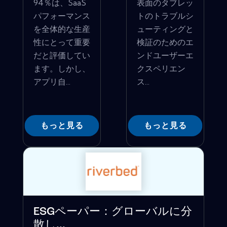
94％は、SaaS
表面のタブレッ
パフォーマンス
トのトラブルシ
を全体的な生産
ューティングと
性にとって重要
検証のためのエ
だと評価してい
ンドユーザーエ
ます。しかし、
クスペリエン
アプリ自...
ス...
もっと見る
もっと見る
ESGペーパー：グローバルに分
散し...