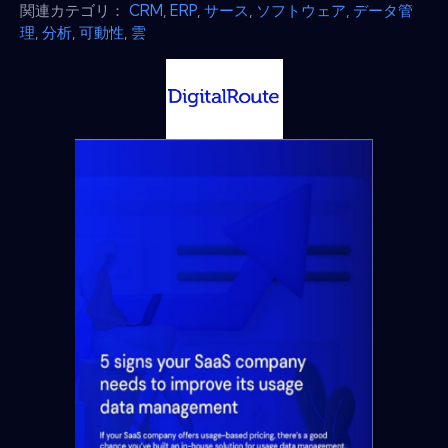
関連カテゴリ：
CRM
,
ERP
,
サース
,
ソフトウェア
,
データ管
理
,
分析
,
可動性
,
雲