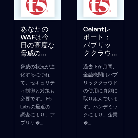
あなたの
Celentレ
WAFは今
ポート：
日の高度な
パブリッ
脅威の...
ククラウ...
脅威の状況が進
過去18か月間、
化するにつれ
金融機関はパブ
て、セキュリテ
リッククラウド
ィ制御と対策も
の使用に真剣に
必要です。 F5
取り組んでいま
Labsの最近の
す。パンデミッ
調査により、ア
クにより、企業
プリケ�...
�...