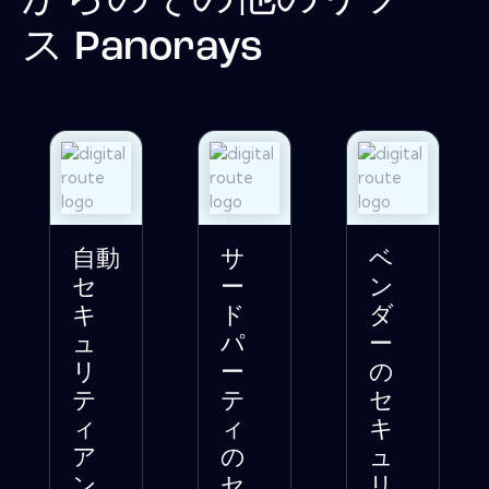
ス
Panorays
自動
サ
ベ
セ
ー
ン
キ
ド
ダ
ュ
パ
ー
リ
ー
の
テ
テ
セ
ィ
ィ
キ
ア
の
ュ
ン
セ
リ