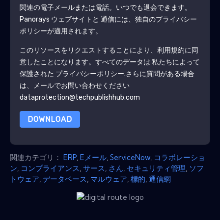
関連の電子メールまたは電話。いつでも退会できます。
Panorays
ウェブサイトと 通信には、独自のプライバシー
ポリシーが適用されます。
このリソースをリクエストすることにより、利用規約に同
意したことになります。すべてのデータは 私たちによって
保護された
プライバシーポリシー
.さらに質問がある場合
は、メールでお問い合わせください
dataprotection@techpublishhub.com
DOWNLOAD
関連カテゴリ：
ERP
,
Eメール
,
ServiceNow
,
コラボレーショ
ン
,
コンプライアンス
,
サース
,
さん
,
セキュリティ管理
,
ソフ
トウェア
,
データベース
,
マルウェア
,
標的
,
通信網