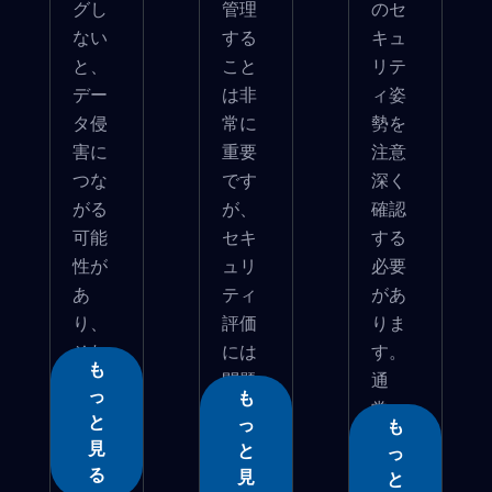
グし
管理
のセ
ない
する
キュ
と、
こと
リテ
デー
は非
ィ姿
タ侵
常に
勢を
害に
重要
注意
つな
です
深く
がる
が、
確認
可能
セキ
する
性が
ュリ
必要
あ
ティ
があ
り、
評価
りま
それ
には
す。
も
が運...
問題
通
っ
も
に...
常、
と
っ
も
包...
見
と
っ
る
見
と