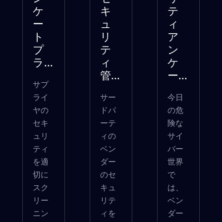
ケ
キ
テ
ー
ュ
ィ
ト
リ
ア
プ
テ
ン
ラ...
ィ
ケ
管...
ー...
サプ
ライ
サー
今日
ヤの
ドパ
の危
セキ
ーテ
険な
ュリ
ィの
サイ
ティ
ベン
バー
を適
ダー
世界
切に
のセ
で
スク
キュ
は、
リー
リテ
ベン
ニン
ィを
ダー