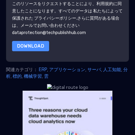
このリソースをリクエストすることにより、利用規約に同
意したことになります。すべてのデータは 私たちによって
保護された
プライバシーポリシー
.さらに質問がある場合
は、メールでお問い合わせください
dataprotection@techpublishhub.com
DOWNLOAD
関連カテゴリ：
ERP
,
アプリケーション
,
サーバ
,
人工知能
,
分
析
,
標的
,
機械学習
,
雲