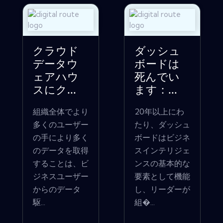
クラウド
ダッシュ
データウ
ボードは
ェアハウ
死んでい
スにク...
ます：...
組織全体でより
20年以上にわ
多くのユーザー
たり、ダッシュ
の手により多く
ボードはビジネ
のデータを取得
スインテリジェ
することは、ビ
ンスの基本的な
ジネスユーザー
要素として機能
からのデータ
し、リーダーが
駆...
組�...