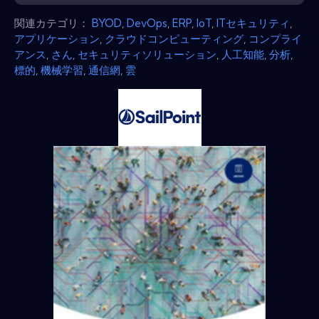
関連カテゴリ：
BYOD
,
DevOps
,
ERP
,
IoT
,
ITセキュリティ
,
アプリケーション
,
クラウドコンピューティング
,
コンプライ
アンス
,
さん
,
セキュリティソリューション
,
人工知能
,
分析
,
標的
,
機械学習
,
通信網
,
雲