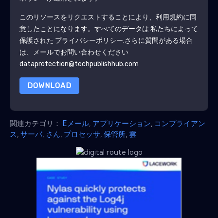
このリソースをリクエストすることにより、利用規約に同
意したことになります。すべてのデータは 私たちによって
保護された
プライバシーポリシー
.さらに質問がある場合
は、メールでお問い合わせください
dataprotection@techpublishhub.com
DOWNLOAD
関連カテゴリ：
Eメール
,
アプリケーション
,
コンプライアン
ス
,
サーバ
,
さん
,
プロセッサ
,
保管所
,
雲