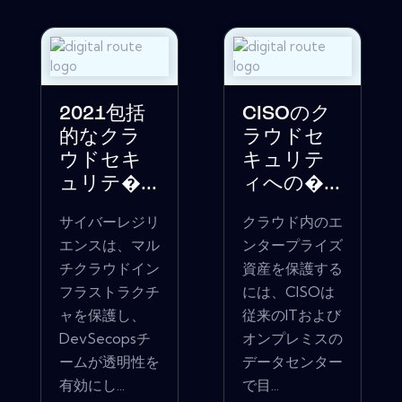
2021包括
CISOのク
的なクラ
ラウドセ
ウドセキ
キュリテ
ュリテ�...
ィへの�...
サイバーレジリ
クラウド内のエ
エンスは、マル
ンタープライズ
チクラウドイン
資産を保護する
フラストラクチ
には、CISOは
ャを保護し、
従来のITおよび
DevSecopsチ
オンプレミスの
ームが透明性を
データセンター
有効にし...
で目...