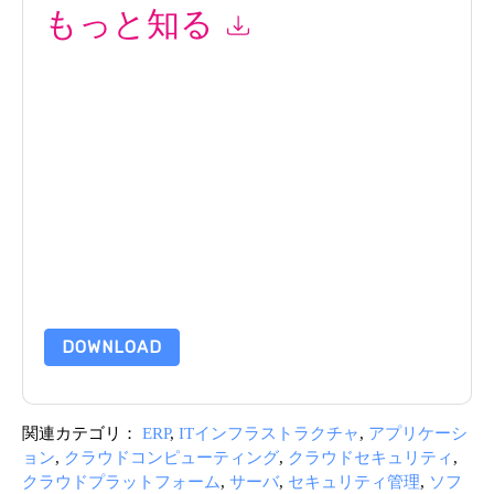
もっと知る
このフォームを送信することにより、あなたは同意します
Illumio
あなたに連絡することによって マーケティング関
連の電子メールまたは電話。いつでも退会できます。
Illumio
ウェブサイトと 通信には、独自のプライバシー ポ
リシーが適用されます。
このリソースをリクエストすることにより、利用規約に同
意したことになります。すべてのデータは 私たちによって
保護された
プライバシーポリシー
.さらに質問がある場合
は、メールでお問い合わせください
dataprotection@techpublishhub.com
DOWNLOAD
関連カテゴリ：
ERP
,
ITインフラストラクチャ
,
アプリケーシ
ョン
,
クラウドコンピューティング
,
クラウドセキュリティ
,
クラウドプラットフォーム
,
サーバ
,
セキュリティ管理
,
ソフ