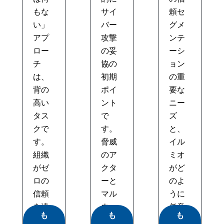
もな
サイ
頼セ
い」
バー
グメ
アプ
攻撃
ンテ
ロー
の妥
ーシ
チ
協の
ョン
は、
初期
の重
背の
ポイ
要な
高い
ント
ニー
タス
で
ズ
クで
す。
と、
す。
脅威
イル
組織
のア
ミオ
がゼ
クタ
がど
ロの
ーと
のよ
信頼
マル
うに
を達
ウェ
任意
も
も
も
成す...
ア...
の規...