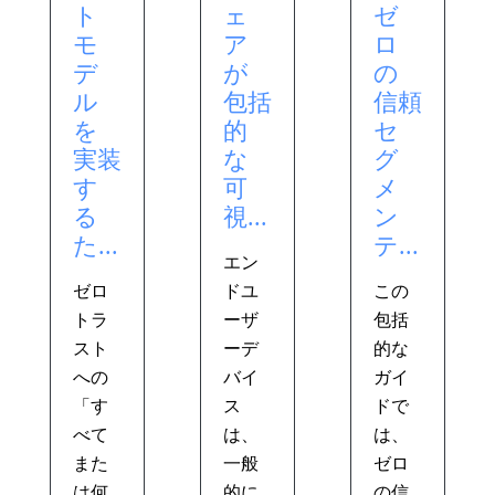
ト
ェ
ゼ
モ
ア
ロ
デ
が
の
ル
包括
信頼
を
的
セ
実装
な
グ
す
可
メ
る
視...
ン
た...
テ...
エン
ゼロ
ドユ
この
トラ
ーザ
包括
スト
ーデ
的な
への
バイ
ガイ
「す
ス
ドで
べて
は、
は、
また
一般
ゼロ
は何
的に
の信