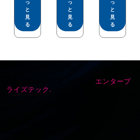
っ
っ
っ
と
と
と
見
見
見
る
る
る
の最大のメディア リソース
エンタープ
ライズテック.
お問い合わせ
info@techpublishhhub.com