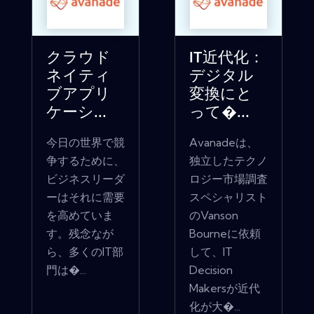
クラウド
IT近代化：
ネイティ
デジタル
ブアプリ
変換にと
ケーシ...
って�...
今日の世界で競
Avanadeは、
争するために、
独立したテクノ
ビジネスリーダ
ロジー市場調査
ーはそれに需要
スペシャリスト
を高めていま
のVanson
す。残念なが
Bourneに依頼
ら、多くのIT部
して、IT
門は�...
Decision
Makersが近代
化が大�...