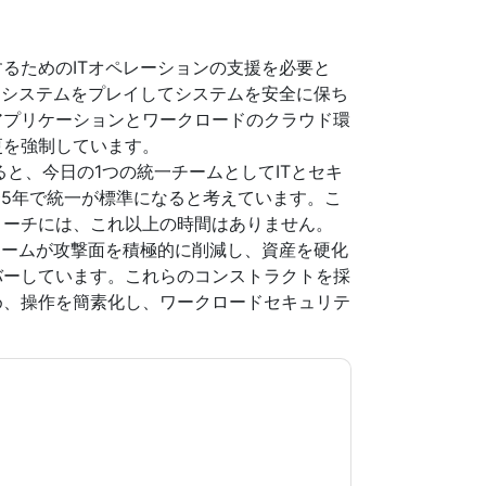
るためのITオペレーションの支援を必要と
もシステムをプレイしてシステムを安全に保ち
アプリケーションとワークロードのクラウド環
更を強制しています。
tレポートによると、今日の1つの統一チームとしてITとセキ
〜5年で統一が標準になると考えています。こ
ローチには、これ以上の時間はありません。
チームが攻撃面を積極的に削減し、資産を硬化
バーしています。これらのコンストラクトを採
め、操作を簡素化し、ワークロードセキュリテ
意します
VMware
あなたに連絡することによっ
。いつでも退会できます。
VMware
ウェブサイト