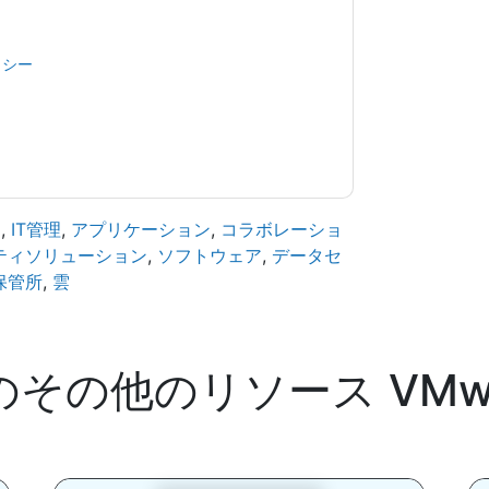
用されます。
規約に同意したことになります。すべてのデー
リシー
.さらに質問がある場合は、メールでお問い
.com
ィ
,
IT管​​理
,
アプリケーション
,
コラボレーショ
ティソリューション
,
ソフトウェア
,
データセ
保管所
,
雲
のその他のリソース
VMw