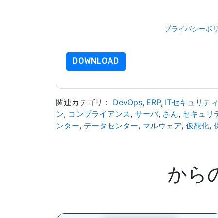
と 通信には、独自のプライバシー ポリシーが適
このリソースをリクエストすることにより、利用
タは 私たちによって保護された
プライバシーポ
合わせください dataprotection@techpublishhub
DOWNLOAD
関連カテゴリ：
DevOps
,
ERP
,
ITセキュリテ
ン
,
コンプライアンス
,
サーバ
,
さん
,
セキュリ
ンター
,
データセンター
,
マルウェア
,
仮想化
,
から