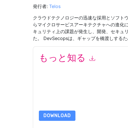
発行者:
Telos
クラウドテクノロジーの迅速な採用とソフト
らマイクロサービスアーキテクチャへの進化
キュリティ上の課題が発生し、開発、セキュ
た。 DevSecopsは、ギャップを橋渡しす
もっと知る
このフォームを送信することにより、あなたは同
マーケティング関連の電子メールまたは電話。い
信には、独自のプライバシー ポリシーが適用され
このリソースをリクエストすることにより、利用
タは 私たちによって保護された
プライバシーポ
合わせください dataprotection@techpublishhub
DOWNLOAD