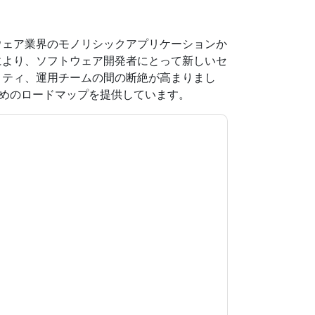
ウェア業界のモノリシックアプリケーションか
により、ソフトウェア開発者にとって新しいセ
リティ、運用チームの間の断絶が高まりまし
るためのロードマップを提供しています。
意します
Telos
あなたに連絡することによって
つでも退会できます。
Telos
ウェブサイトと 通
ます。
規約に同意したことになります。すべてのデー
リシー
.さらに質問がある場合は、メールでお問い
.com