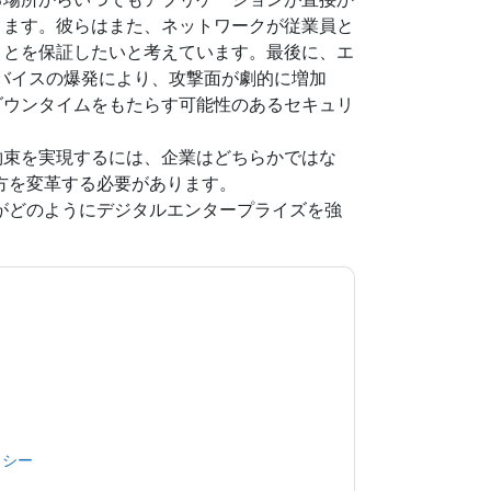
ります。彼らはまた、ネットワークが従業員と
ことを保証したいと考えています。最後に、エ
デバイスの爆発により、攻撃面が劇的に増加
ダウンタイムをもたらす可能性のあるセキュリ
約束を実現するには、企業はどちらかではな
方を変革する必要があります。
がどのようにデジタルエンタープライズを強
意します
Aruba
あなたに連絡することによって
つでも退会できます。
Aruba
ウェブサイトと 通
ます。
規約に同意したことになります。すべてのデー
リシー
.さらに質問がある場合は、メールでお問い
.com