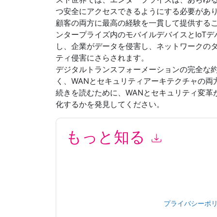
つ安全にアクセスできるようにする必要があ
顧客の両方に最高の経験を一貫して提供する
ンタープライズ内のモバイルデバイスとIoT
し、企業がデータを侵害し、ネットワークの
ティ侵害にさらされます。
デジタルトランスフォーメーションの完全な
く、WANとセキュリティアーキテクチャの両
続きを読むために、WANとセキュリティ変革
化するかを発見してください。
もっと知る
このフォームを送信することにより、あなたは同
マーケティング関連の電子メールまたは電話。い
信には、独自のプライバシー ポリシーが適用され
このリソースをリクエストすることにより、利用
タは 私たちによって保護された
プライバシーポ
合わせください dataprotection@techpublishhub