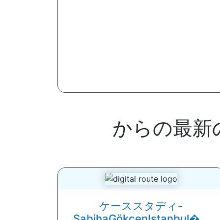
からの最新の
ケーススタディ-
SabihaGökçenIstanbul�...