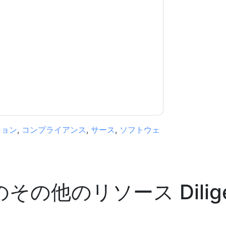
意します
Diligent
あなたに連絡することによって
つでも退会できます。
Diligent
ウェブサイトと
されます。
規約に同意したことになります。すべてのデー
リシー
.さらに質問がある場合は、メールでお問い
.com
ション
,
コンプライアンス
,
サース
,
ソフトウェ
のその他のリソース
Dilig