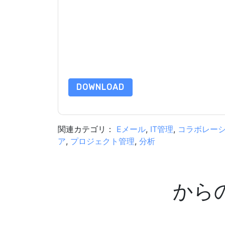
このフォームを送信することにより、あなたは同
マーケティング関連の電子メールまたは電話。い
通信には、独自のプライバシー ポリシーが適用
このリソースをリクエストすることにより、利用
タは 私たちによって保護された
プライバシーポ
合わせください dataprotection@techpublishhub
DOWNLOAD
関連カテゴリ：
Eメール
,
IT管​​理
,
コラボレー
ア
,
プロジェクト管理
,
分析
から