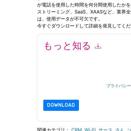
が電話を使用した時間を何分間使用したかを
ストリーミング、SaaS、XAASなど、業
は、使用データが不可欠です。
今すぐダウンロードして詳細を発見してくだ
もっと知る
このフォームを送信することにより、あなたは
によって マーケティング関連の電子メールま
ウェブサイトと 通信には、独自のプライバシー
このリソースをリクエストすることにより、利
ータは 私たちによって保護された
プライバシー
問い合わせください dataprotection@techpubli
DOWNLOAD
関連カテゴリ：
CRM
,
Wi-Fi
,
サース
,
さん
,