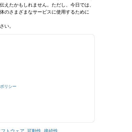
伝えたかもしれません。ただし、今日では、
界全体のさまざまなサービスに使用するために
さい。
同意します
DigitalRoute
あなたに連絡すること
たは電話。いつでも退会できます。
DigitalRoute
 ポリシーが適用されます。
用規約に同意したことになります。すべてのデ
ポリシー
.さらに質問がある場合は、メールでお
shhub.com
ソフトウェア
,
可動性
,
接続性