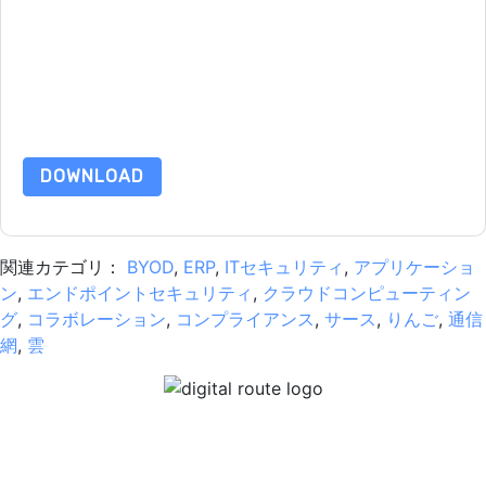
す。
このリソースをリクエストすることにより、利用規約に同意した
ことになります。すべてのデータは 私たちによって保護された
プライバシーポリシー
.さらに質問がある場合は、メールでお問
い合わせください dataprotection@techpublishhub.com
DOWNLOAD
関連カテゴリ：
BYOD
,
ERP
,
ITセキュリティ
,
アプリケーショ
ン
,
エンドポイントセキュリティ
,
クラウドコンピューティン
グ
,
コラボレーション
,
コンプライアンス
,
サース
,
りんご
,
通信
網
,
雲