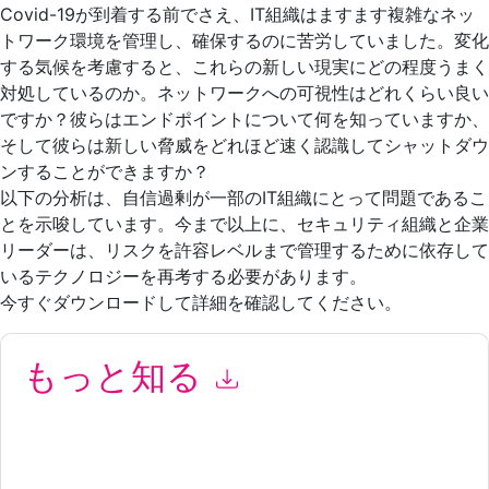
Covid-19が到着する前でさえ、IT組織はますます複雑なネッ
トワーク環境を管理し、確保するのに苦労していました。変化
する気候を考慮すると、これらの新しい現実にどの程度うまく
対処しているのか。ネットワークへの可視性はどれくらい良い
ですか？彼らはエンドポイントについて何を知っていますか、
そして彼らは新しい脅威をどれほど速く認識してシャットダウ
ンすることができますか？
以下の分析は、自信過剰が一部のIT組織にとって問題であるこ
とを示唆しています。今まで以上に、セキュリティ組織と企業
リーダーは、リスクを許容レベルまで管理するために依存して
いるテクノロジーを再考する必要があります。
今すぐダウンロードして詳細を確認してください。
もっと知る
このフォームを送信することにより、あなたは同意します
Tanium
あなたに連絡することによって マーケティング関連の電
子メールまたは電話。いつでも退会できます。
Tanium
ウェブサ
イトと 通信には、独自のプライバシー ポリシーが適用されま