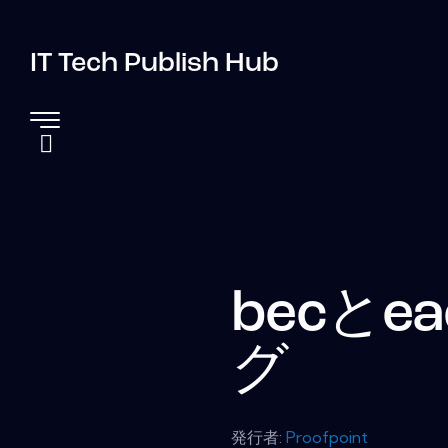
IT Tech Publish Hub
becと
グ
発行者:
Proofpoint