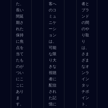
た、
客へ
者と
長い
のコ
ブラ
間延
ミュ
ンド
期さ
ニケ
の間
れた
ーシ
のや
保持
ョン
り取
に焦
は、
り
点を
可能
は、
当て
な限
さま
たも
り大
ざま
のが
きな
なオ
つい
視聴
ンラ
にこ
者に
イン
こに
配信
タッ
あり
され
チポ
ま
た記
イン
す。
憶に
ト、