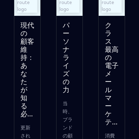
現代
パ
ク
の
ー
ラ
顧客
ソ
ス
維
ナ
最高
持：
ラ
の
あ
イ
電子
な
ズ
メ
た
の
ー
が
力
ル
知
マ
当
る
ー
時、
必...
ケ
ブラ
テ...
更新
ンド
され
の顧
消費