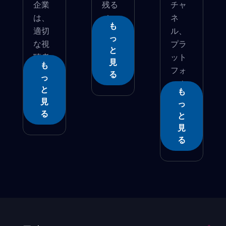
企業
残る
チャ
は、
メッ
ネ
も
適切
セー...
ル、
っ
な視
プラ
と
聴者
ット
見
も
を獲...
フォ
る
っ
ーム
と
も
で...
見
っ
る
と
見
る