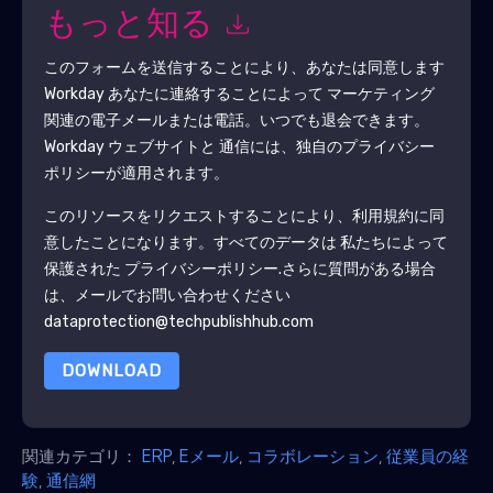
もっと知る
このフォームを送信することにより、あなたは同意します
Workday
あなたに連絡することによって マーケティング
関連の電子メールまたは電話。いつでも退会できます。
Workday
ウェブサイトと 通信には、独自のプライバシー
ポリシーが適用されます。
このリソースをリクエストすることにより、利用規約に同
意したことになります。すべてのデータは 私たちによって
保護された
プライバシーポリシー
.さらに質問がある場合
は、メールでお問い合わせください
dataprotection@techpublishhub.com
DOWNLOAD
関連カテゴリ：
ERP
,
Eメール
,
コラボレーション
,
従業員の経
験
,
通信網