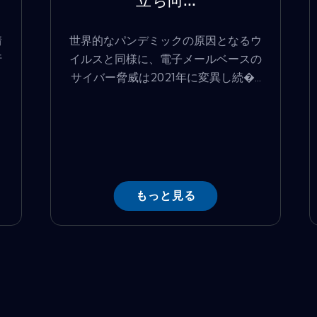
立ち向...
情
世界的なパンデミックの原因となるウ
行
イルスと同様に、電子メールベースの
サイバー脅威は2021年に変異し続�...
もっと見る