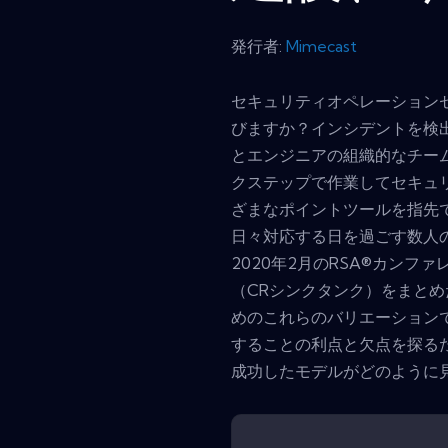
発行者:
Mimecast
セキュリティオペレーション
びますか？インシデントを検
とエンジニアの組織的なチー
クステップで作業してセキュ
ざまなポイントツールを指先
日々対応する日を過ごす数人
2020年2月のRSA®カン
（CRシンクタンク）をまと
めのこれらのバリエーションで
することの利点と欠点を探るた
成功したモデルがどのように