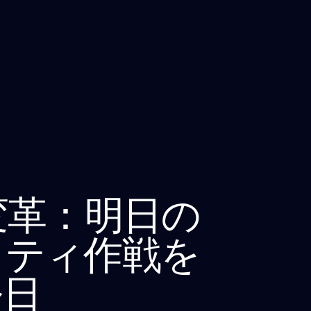
変革：明日の
リティ作戦を
今日