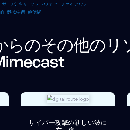
,
サーバ
,
さん
,
ソフトウェア
,
ファイアウォ
的
,
機械学習
,
通信網
からのその他のリ
Mimecast
リ
サイバー攻撃の新しい波に