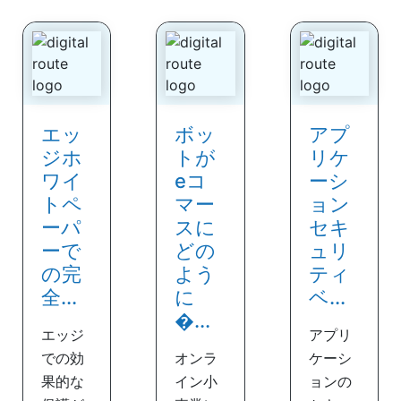
エッ
ボッ
アプ
ジホ
トが
リケ
ワイ
eコ
ーシ
トペ
マー
ョン
ーパ
スに
セキ
ーで
どの
ュリ
の完
よう
ティ
全...
に
ベ...
�...
エッジ
アプリ
での効
オンラ
ケーシ
果的な
イン小
ョンの