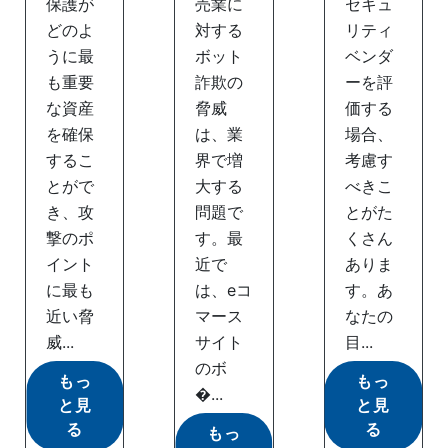
保護が
売業に
セキュ
どのよ
対する
リティ
うに最
ボット
ベンダ
も重要
詐欺の
ーを評
な資産
脅威
価する
を確保
は、業
場合、
するこ
界で増
考慮す
とがで
大する
べきこ
き、攻
問題で
とがた
撃のポ
す。最
くさん
イント
近で
ありま
に最も
は、eコ
す。あ
近い脅
マース
なたの
威...
サイト
目...
のボ
もっ
もっ
�...
と見
と見
る
る
もっ