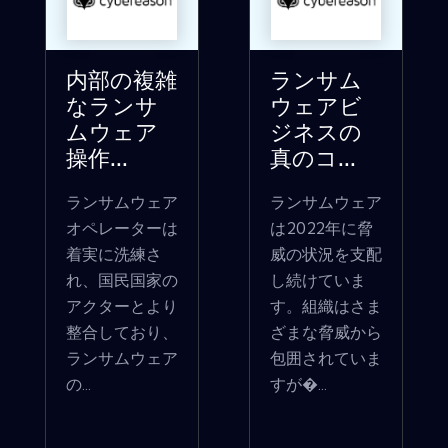
内部の複雑
ランサム
なランサ
ウェアビ
ムウェア
ジネスの
操作...
真のコ...
ランサムウェア
ランサムウェア
オペレーターは
は2022年に脅
着実に洗練さ
威の状況を支配
れ、国民国家の
し続けていま
アクターとより
す。組織はさま
整合しており、
ざまな脅威から
ランサムウェア
包囲されていま
の...
すが�...