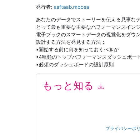
発行者:
aaftaab.moosa
あなたのデータでストーリーを伝える見事な
とって最も重要な主要なパフォーマンスインジ
電子ブックのスマートデータの視覚化をダウ
設計する方法を発見する方法：
•開始する前に何を知っておくべきか
•4種類のトップパフォーマンスダッシュボー
•必須のダッシュボードの設計原則
もっと知る
このフォームを送信することにより、あなたは同
によって マーケティング関連の電子メールまた
ウェブサイトと 通信には、独自のプライバシー 
このリソースをリクエストすることにより、利用
タは 私たちによって保護された
プライバシーポ
合わせください dataprotection@techpublishhub