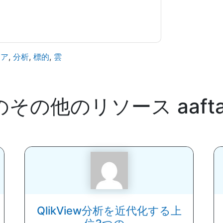
ェア
,
分析
,
標的
,
雲
のその他のリソース
aaft
QlikView分析を近代化する上