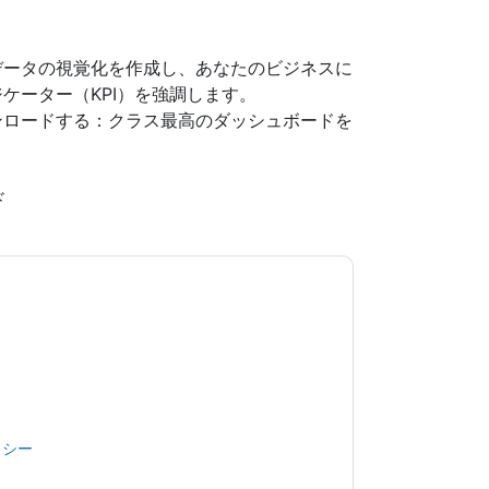
データの視覚化を作成し、あなたのビジネスに
ケーター（KPI）を強調します。
ンロードする：クラス最高のダッシュボードを
ド
意します
aaftaab.moosa
あなたに連絡すること
は電話。いつでも退会できます。
aaftaab.moosa
ポリシーが適用されます。
規約に同意したことになります。すべてのデー
リシー
.さらに質問がある場合は、メールでお問い
.com