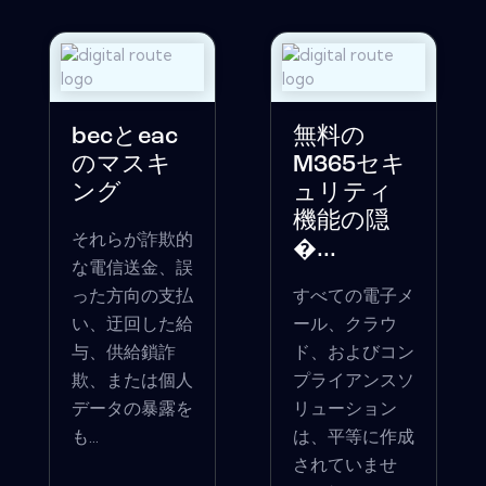
becとeac
無料の
のマスキ
M365セキ
ング
ュリティ
機能の隠
それらが詐欺的
�...
な電信送金、誤
った方向の支払
すべての電子メ
い、迂回した給
ール、クラウ
与、供給鎖詐
ド、およびコン
欺、または個人
プライアンスソ
データの暴露を
リューション
も...
は、平等に作成
されていませ