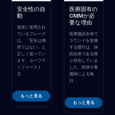
安全性の自
医療固有の
動
CMMが必
要な理由
過度に使用され
ているフレーズ
医療施設全体で
は、「安全は偶
ラウンドを実施
然ではない」と
する慣行は、病
正しく述べてい
院自体である限
ます。セーフテ
り存在していま
ィファースト
した。医師や看
文...
護師による毎
日...
もっと見る
もっと見る