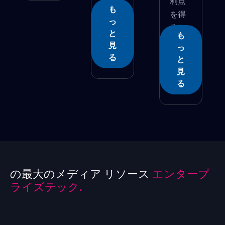
して
利点
も
い...
を得
っ
るに
と
も
は...
見
っ
る
と
見
る
の最大のメディア リソース
エンタープ
ライズテック.