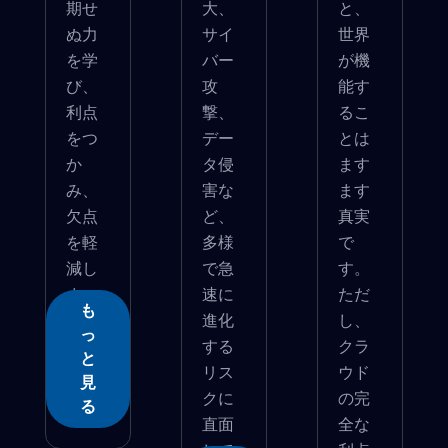
期せ
大、
と、
ぬ力
サイ
世界
を学
バー
が機
び、
攻
能す
利点
撃、
るこ
をつ
デー
とは
か
タ侵
ます
み、
害な
ます
欠点
ど、
真実
を軽
多様
で
減し
で急
す。
ま
速に
ただ
も
す。
進化
し、
っ
する
クラ
と
リス
ウド
見
クに
の完
る
直面
全な