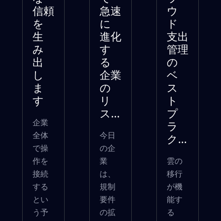
信頼
急速
ウ
を
に
ド
生
進化
支出
み
す
管理
出
る
の
し
企業
ベ
ま
の
ス
す
リ
ト
ス...
プ
企業
ラ
全体
今日
ク...
で操
の企
作を
業
雲の
接続
は、
移行
する
規制
が機
とい
要件
能す
う予
の拡
る