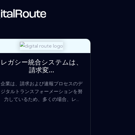
italRoute
レガシー統合システムは、
請求変...
企業は、請求および速報プロセスのデ
ジタルトランスフォーメーションを努
力しているため、多くの場合、レ...