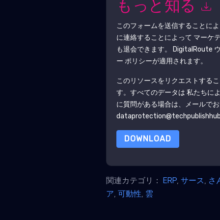
もっと知る
このフォームを送信することに
に連絡することによって マーケ
も退会できます。
DigitalRoute
ウ
ー ポリシーが適用されます。
このリソースをリクエストするこ
す。すべてのデータは 私たちに
に質問がある場合は、メールでお
dataprotection@techpublishhu
DOWNLOAD
関連カテゴリ：
ERP
,
サース
,
さ
ア
,
可動性
,
雲