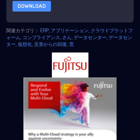
DOWNLOAD
関連カテゴリ：
ERP
,
アプリケーション
,
クラウドプラットフ
ォーム
,
コンプライアンス
,
さん
,
データセンター
,
データセン
ター
,
仮想化
,
災害からの回復
,
雲