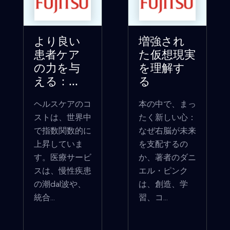
より良い
増強され
患者ケア
た仮想現実
の力を与
を理解す
える：...
る
ヘルスケアのコ
本の中で、まっ
ストは、世界中
たく新しい心：
で指数関数的に
なぜ右脳が未来
上昇していま
を支配するの
す。医療サービ
か、著者のダニ
スは、慢性疾患
エル・ピンク
の潮dal波や、
は、創造、学
統合...
習、コ...