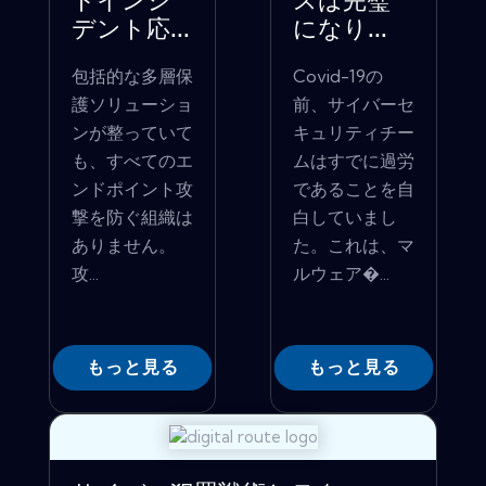
トインシ
スは完璧
デント応...
になり...
包括的な多層保
Covid-19の
護ソリューショ
前、サイバーセ
ンが整っていて
キュリティチー
も、すべてのエ
ムはすでに過労
ンドポイント攻
であることを自
撃を防ぐ組織は
白していまし
ありません。
た。これは、マ
攻...
ルウェア�...
もっと見る
もっと見る