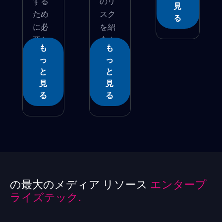
する
のリ
見
ため
スク
る
に必
を紹
要な
介す
も
も
すべ...
るこ...
っ
っ
と
と
見
見
る
る
の最大のメディア リソース
エンタープ
ライズテック.