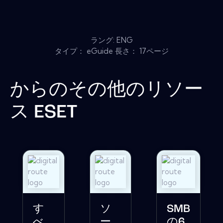
ラング: ENG
タイプ： eGuide 長さ： 17ページ
からのその他のリソー
ス
ESET
す
ソ
SMB
べ
ー
の6