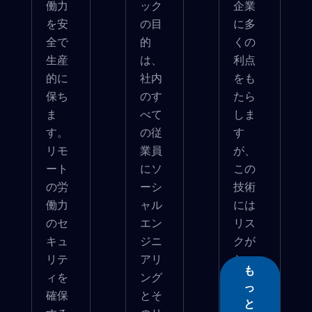
働力
ック
企業
を安
の目
に多
全で
的
くの
生産
は、
利点
的に
社内
をも
保ち
のす
たら
ま
べて
しま
す。
の従
す
リモ
業員
が、
ート
にソ
この
の労
ーシ
技術
働力
ャル
には
のセ
エン
リス
キュ
ジニ
クが
リテ
アリ
ない
も
ィを
ング
わけ...
っ
確保
とそ
と