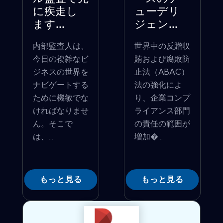
に疾走し
ューデリ
ます...
ジェン...
内部監査人は、
世界中の反贈収
今日の複雑なビ
賄および腐敗防
ジネスの世界を
止法（ABAC）
ナビゲートする
法の強化によ
ために機敏でな
り、企業コンプ
ければなりませ
ライアンス部門
ん。そこで
の責任の範囲が
は、...
増加�...
もっと見る
もっと見る